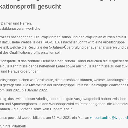
kationsprofil gesucht
e Damen und Herren,
usbildungsverantwortliche
ozess hat begonnen. Die Projektorganisation und der Projektplan wurden erstellt. 
n dazu, siehe Webseite des TVG-CH. Als nächster Schritt wird eine Arbeitsgruppe
ellt, welche die Resultate der 5-Jahres-Überprüfung genauer analysieren und d
f des Qualifikationsprofils erstellen soll.
tionsprofil ist das zentrale Element einer Reform. Daher brauchen die Mitglieder d
e gute Kenntnisse der bestehenden Lehre sowie auch gute Kenntnisse zu den zuk
n und Herausforderungen.
beitsgruppe suchen wir Berufsleute, die einschätzen können, welche Handlungsko
t gefragt sind. Die Mitarbeit in der Arbeitsgruppe umfasst 6 halbtägige Workshops 
om Juni 2021 bis Januar 2022.
ichtig, dass wir in dieser Arbeitsgruppe eine gute Ausgewogenheit haben zwischen
en und Sprachregionen. In den Workshops wird es Personen geben, die Überset
nnen – die Sprache sollte kein Hindernis sein.
eresse geweckt wurde, bitte bis am 31.Mai 2021 ein Mail an
vincent.antille@tv-geo.c
ür Ihre Mitarbeit!