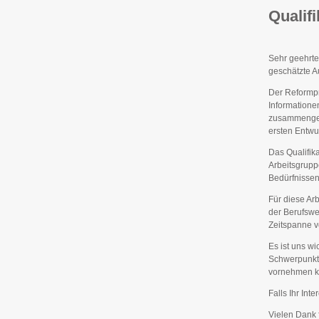
Qualifi
Sehr geehrt
geschätzte A
Der Reformpr
Informatione
zusammengest
ersten Entwur
Das Qualifika
Arbeitsgrupp
Bedürfnisse
Für diese Ar
der Berufswel
Zeitspanne v
Es ist uns w
Schwerpunkt
vornehmen kö
Falls Ihr Int
Vielen Dank f