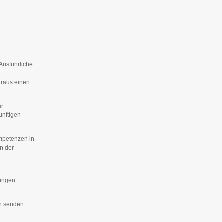
Ausführliche
araus einen
er
ünftigen
mpetenzen in
in der
zungen
h
senden.