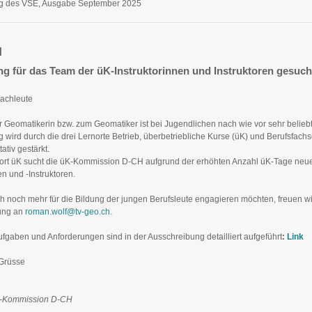
ng des VSE, Ausgabe September 2025
H
ng für das Team der üK-Instruktorinnen und Instruktoren gesuch
achleute
r Geomatikerin bzw. zum Geomatiker ist bei Jugendlichen nach wie vor sehr beliebt
g wird durch die drei Lernorte Betrieb, überbetriebliche Kurse (üK) und Berufsfach
tativ gestärkt.
ort üK sucht die üK-Kommission D-CH aufgrund der erhöhten Anzahl üK-Tage neu
en und -Instruktoren.
h noch mehr für die Bildung der jungen Berufsleute engagieren möchten, freuen wi
ung an
roman.wolf@tv-geo.ch
.
fgaben und Anforderungen sind in der Ausschreibung detailliert aufgeführt
:
Link
 Grüsse
K-Kommission D-CH