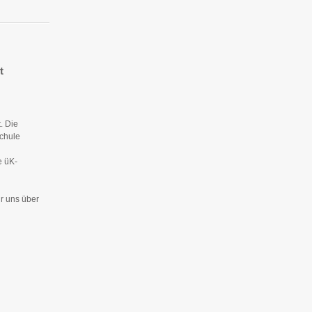
t
. Die
schule
e üK-
r uns über