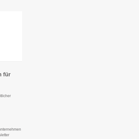
 für
tlicher
tsunternehmen
letter