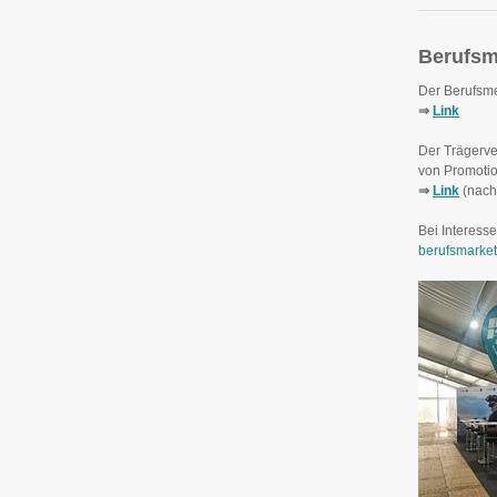
Berufs
Der Berufsme
⇒
Link
Der Trägerve
von Promotion
⇒
Link
(nach 
Bei Interesse
berufsmarke