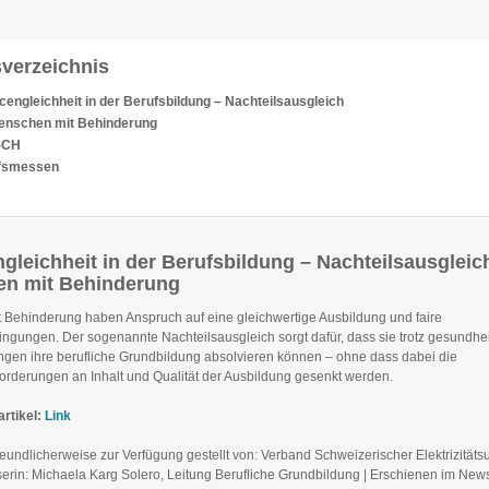
sverzeichnis
engleichheit in der Berufsbildung – Nachteilsausgleich
Menschen mit Behinderung
-CH
fsmessen
leichheit in der Berufsbildung – Nachteilsausgleich
n mit Behinderung
 Behinderung haben Anspruch auf eine gleichwertige Ausbildung und faire
ngungen. Der sogenannte Nachteilsausgleich sorgt dafür, dass sie trotz gesundhei
gen ihre berufliche Grundbildung absolvieren können – ohne dass dabei die
orderungen an Inhalt und Qualität der Ausbildung gesenkt werden.
rtikel:
Link
freundlicherweise zur Verfügung gestellt von: Verband Schweizerischer Elektrizitä
serin: Michaela Karg Solero, Leitung Berufliche Grundbildung | Erschienen im News