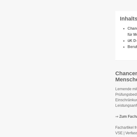
Inhalt
Chanc
für 
üK D
Beru
Chanceng
Mensche
Lernende mit
Prüfungsbedi
Einschränkun
Leistungsanf
⇒
Zum Facha
Fachartikel 
VSE | Verfas