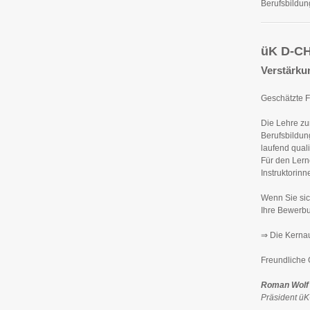
Berufsbildu
üK D-C
Verstärku
Geschätzte F
Die Lehre zu
Berufsbildun
laufend quali
Für den Lern
Instruktorinn
Wenn Sie sic
Ihre Bewerb
⇒ Die Kernau
Freundliche
Roman Wolf
Präsident ü