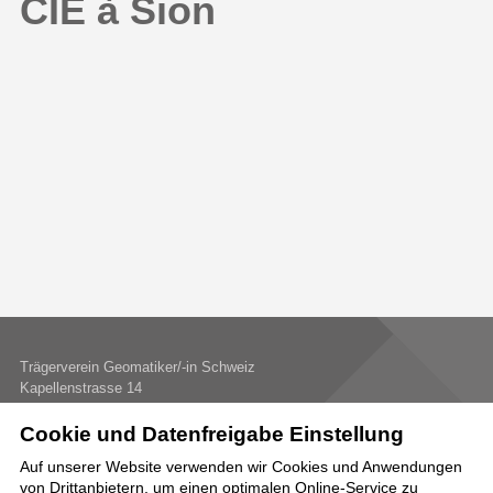
CIE à Sion
Trägerverein Geomatiker/-in Schweiz
Kapellenstrasse 14
3011 Bern
Cookie und Datenfreigabe Einstellung
+41 58 796 99 65
sekretariat
tvg-ch.ch
Auf unserer Website verwenden wir Cookies und Anwendungen
von Drittanbietern, um einen optimalen Online-Service zu