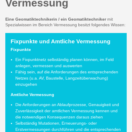
Vermessung
Eine Geomatiktechnikerin / ein Geomatiktechniker
mit
Spezialwissen im Bereich Vermessung besitzt folgendes Wissen:
Fixpunkte und Amtliche Vermessung
Fixpunkte
Ein Fixpunktnetz selbständig planen können, im Feld
anlegen, vermessen und auswerten
Fähig sein, auf die Anforderungen des entsprechenden
Netzes (u.a. AV, Baustelle, Langzeitüberwachung)
einzugehen
Amtliche Vermessung
Die Anforderungen an Ablaufprozesse, Genauigkeit und
Zuverlässigkeit der amtlichen Vermessung kennen und
die notwendigen Konsequenzen daraus ziehen
Selbständig Mutationen, Erneuerungs- oder
Erstvermessungen durchführen und die entsprechenden