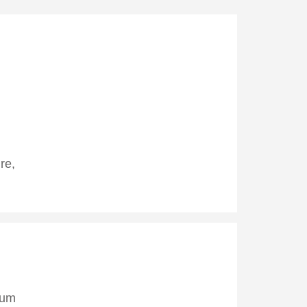
)
re,
tum