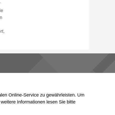
r
le
rn
rt,
-ch.ch
len Online-Service zu gewährleisten. Um
 weitere Informationen lesen Sie bitte