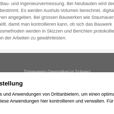
ie Bau- und Ingenieurvermessung. Bei Neubauten wird de
estimmt. Es werden Aushub-Volumen berechnet, digita
öhen angegeben. Bei grossen Bauwerken wie Staumaue
lt, damit man kontrollieren kann, ob sich das Bauwerk
ssmethoden werden in Skizzen und Berichten protokollie
n der Arbeiten zu gewährleisten.
Trägerverein Geomatiker/-in Schweiz
lenstrasse 14 - 3011 Bern - +41 58 796 99 65 - sekretariat@tvg
stellung
Impressum
Disclaimer
Datenschutz
Cookie-Einstellungen
s und Anwendungen von Drittanbietern, um einen optima
created by Internetgalerie AG
diese Anwendungen hier kontrollieren und verwalten.
Für