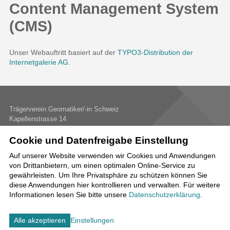
Content Management System
(CMS)
Unser Webauftritt basiert auf der
TYPO3-Distribution der
Internetgalerie AG.
Trägerverein Geomatiker/-in Schweiz
Kapellenstrasse 14
3011 Bern
Cookie und Datenfreigabe Einstellung
+41 58 796 99 65
sekretariat
tvg-ch.ch
Auf unserer Website verwenden wir Cookies und Anwendungen
von Drittanbietern, um einen optimalen Online-Service zu
Impressum
Disclaimer
Datenschutz
Cookie-Einstellungen
gewährleisten. Um Ihre Privatsphäre zu schützen können Sie
created by Internetgalerie AG
diese Anwendungen hier kontrollieren und verwalten.
Für weitere
Informationen lesen Sie bitte unsere
Datenschutzerklärung
.
Alle akzeptieren
«Geomatiker/-innen vermessen die Welt!»
Einstellungen